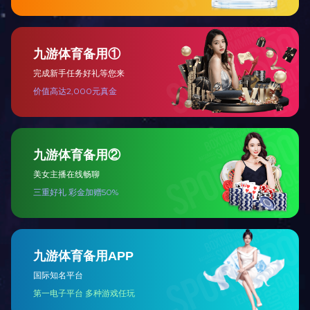
成验收
九游网页版·官方站入口“本安防爆型智能显示终端”在煤矿成功运行
九游网页版·官方站入口受邀出席【中国ECR委员会】会议
九游网页版·官方站入口携【NFC防伪芯片】参展第六届中国国际博览
会
九游网页版·官方站入口机场航站楼环境智能感知产品方案
假货屡除不尽，区块链溯源落地还有多远
选择晶通超高频可测温RFID标签技术作为MED-TRAC
如有疑问或想了解更多 请咨询 0756-3396216
点击咨询
国家高新技术企业
40余项发明专利