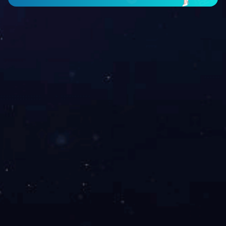
无源射频识别及传感器集成
独角兽种子企业
电路 应用工程技术研究中心
关于晶通
公司概况
荣誉资质
新闻资讯
联系我们
加入我们
产品
物联网芯片
物联网硬件
物联网云平台
解决方案
防伪溯源
智慧煤矿
智慧物流
智慧环境
固定资产管理
智慧灯杆
服务咨询
邮箱：info@crystonetech.com
地址: 广东省珠海市唐家湾镇新沙三路188号华发中以产业园7栋
Tel：0756-3396216
珠海晶通公众号
Copyright © 2019 九游网页版·官方
粤公网安备