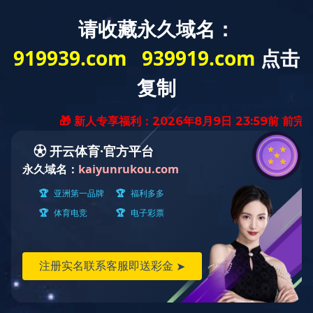
晶通在【广东电视台经济科教频道】给全国人民拜
年
发布时间：2019-01-02
分享
九游（中国）
公司
新闻资讯
>
>
>
晶通在【广东电视台经济科教频道】给全国人民拜年