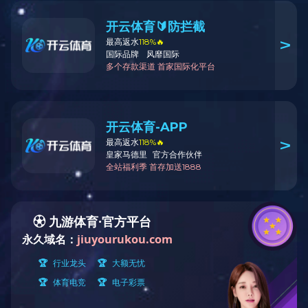
九游网页版·官方站入口于2013年落户珠海高新区，是专门从事研发物联
网射频识别标签芯片的集成电路设计企业。该公司已通过国家高新技术企
业认证，是广东省首家通过国家商用密码产品认证的集成电路设计单位。
该公司拥有专利30余项，公司芯片类产品广受客户及行业高度认可，RFID
物流解决方案荣获“2017中国物流行业物联网优秀案例企业”称号，四款
RFID标签芯片荣获“广东省高新技术产品”称号。